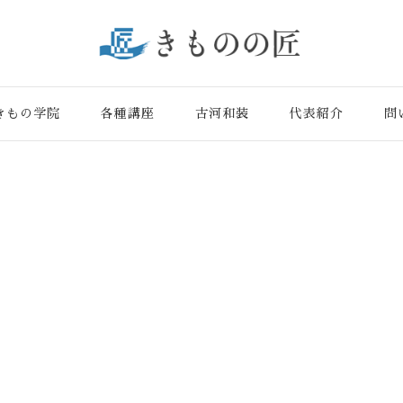
かりとサポー トし、本物の 和裁の知識・技術を身に付けられる“匠き
きもの学院
各種講座
古河和装
代表紹介
問