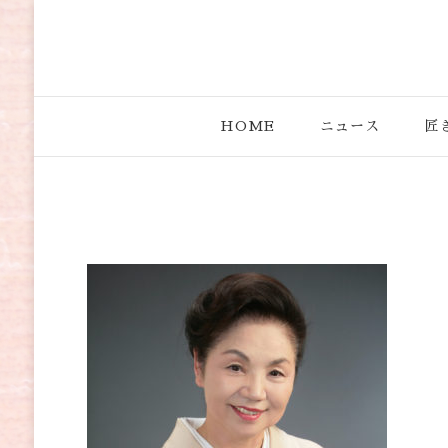
きものの匠
きもののプロが集まる“古河和装”と、現役の職人がしっ
HOME
ニュース
匠