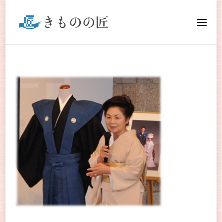
きものの匠
きもののプロが集まる“古河和装”と、現役の職人がしっかりと
サポー トし、本物の 和裁の知識・技術を身に付けられる“匠きも
の学院”それが、 「きものの匠」です。