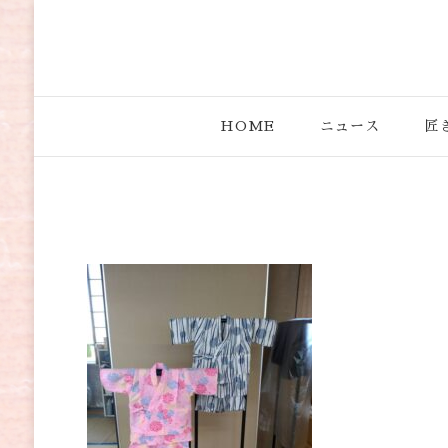
きものの匠
きもののプロが集まる“古河和装”と、現役の職人がしっ
HOME
ニュース
匠