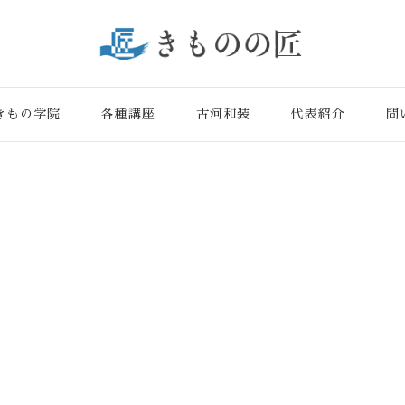
かりとサポー トし、本物の 和裁の知識・技術を身に付けられる“匠き
きもの学院
各種講座
古河和装
代表紹介
問